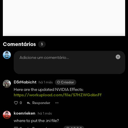
Comentários
3
D3rHabicht
há 1 mês
O Criador
Here are the updated NVIDIA Effects:
https://workupload.com/file/S7HZWGd6nFf
0
Responder
koenrieken
há 1 mês
where to put the .ini file?