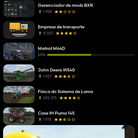
Gerenciador de mods BXR
1 908
Empresa de transporte
11 020
Matrot M44D
50%
John Deere W540
1 927
Física do Sistema de Lama
335 275
Case IH Puma 145
1 978