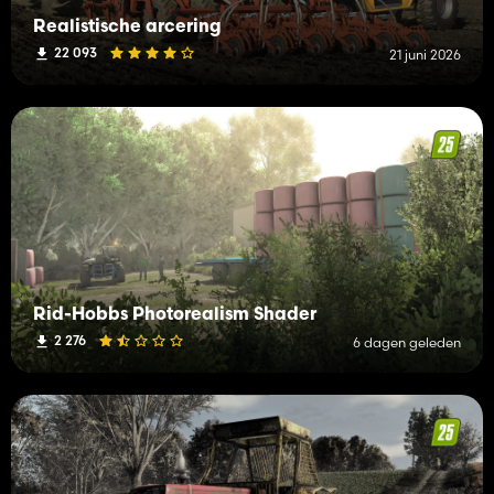
Realistische arcering
22 093
21 juni 2026
Rid-Hobbs Photorealism Shader
2 276
6 dagen geleden