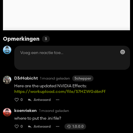
Opmerkingen
3
D3rHabicht
1 maand geleden
Schepper
Here are the updated NVIDIA Effects:
https://workupload.com/file/S7HZWGd6nFf
0
Antwoord
koenrieken
1 maand geleden
where to put the .ini file?
0
Antwoord
1.0.0.0