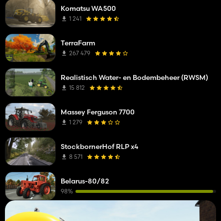
Komatsu WA500
1 241
TerraFarm
267 479
Realistisch Water- en Bodembeheer (RWSM)
15 812
Massey Ferguson 7700
1 279
StockbornerHof RLP x4
8 571
Belarus-80/82
98%