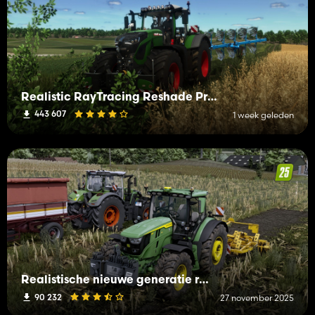
Realistic RayTracing Reshade Preset
443 607
1 week geleden
Realistische nieuwe generatie reshade + verlichting
90 232
27 november 2025