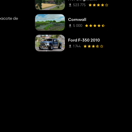
523 775
 pacote de
Cornwall
5 000
Ford F-350 2010
/ extensão de
1 744