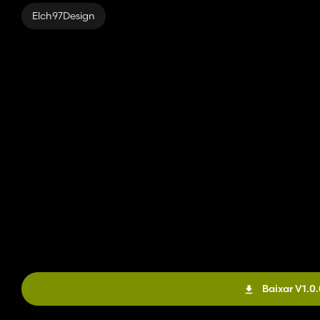
Elch97Design
Baixar V1.0.