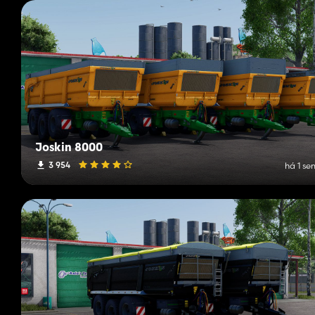
Joskin 8000
3 954
há 1 s