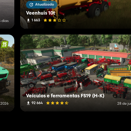
Atualizado
Veenhuis 10t
1 663
5 dias
Veículos e ferramentas FS19 (H-K)
92 664
 2026
28 de j