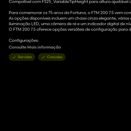
Compatível com FS25_VariableTipHeight para altura ajustável 
Para comemorar os 75 anos da Fortuna, o FTM 200 7.5 vem c
As opções disponíveis incluem um chassi cinza elegante, várias
iluminação LED, uma câmera de ré e um indicador digital de n
O FTM 200 7.5 oferece opções versáteis de configuração para d
Configurações:
Extensão: sem extensão / triângulo e plano / extensão de 600
Consulte Mais informação
beterraba sacarina
- Cor: chassi / carroceria / extensão / pára-lamas / tampa / su
Servidor
Consoles
Display extra digital de nível de preenchimento: não / sim
- Engate traseiro adicional: não / sim
- Luzes traseiras extras: não / sim
Capa de luz de fundo: não / sim
Logotipo da porta traseira: não / sim
- Câmera na porta traseira: não / sim (para função requer a
- Plataforma: não / sim
- Escada: não / sim