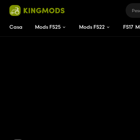
Casa
Mods FS25
Mods FS22
FS
17
M