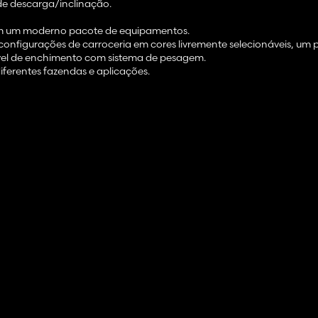
de descarga/inclinação.
om um moderno pacote de equipamentos.
 configurações de carroceria em cores livremente selecionáveis, um
ível de enchimento com sistema de pesagem.
iferentes fazendas e aplicações.
 mm / extensão de 600 mm triângulo e plano / extensão de 800 mm 
porte de escada / malha frontal / aros
ddon Mercedes-Benz/caso contrário é apenas decoração)