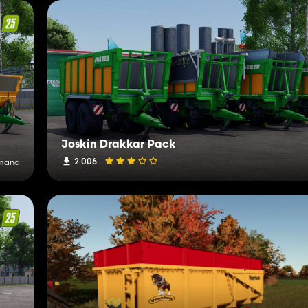
Joskin Drakkar Pack
2 006
emana