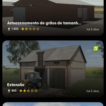
Armazenamento de grãos de tamanho médio
1 833
há 5 dias
Extensão
865
há 5 dias