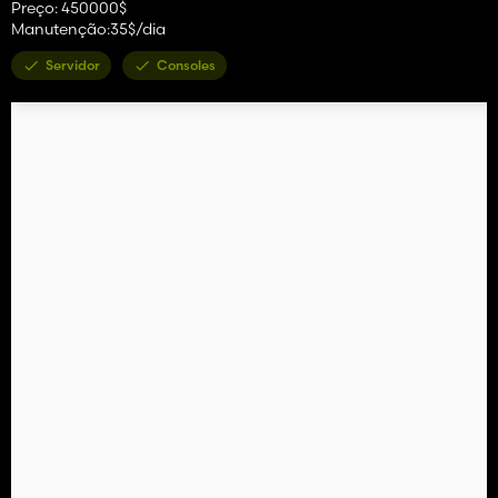
Preço: 450000$
Manutenção:35$/dia
Servidor
Consoles