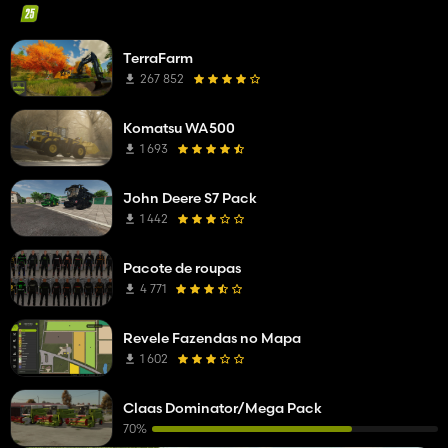
TerraFarm
267 852
Komatsu WA500
1 693
John Deere S7 Pack
1 442
Pacote de roupas
4 771
Revele Fazendas no Mapa
1 602
Claas Dominator/Mega Pack
70%