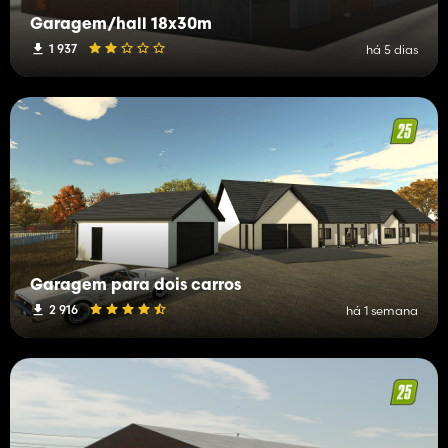
Garagem/hall 18x30m
1 937
há 5 dias
Garagem para dois carros
2 916
há 1 semana