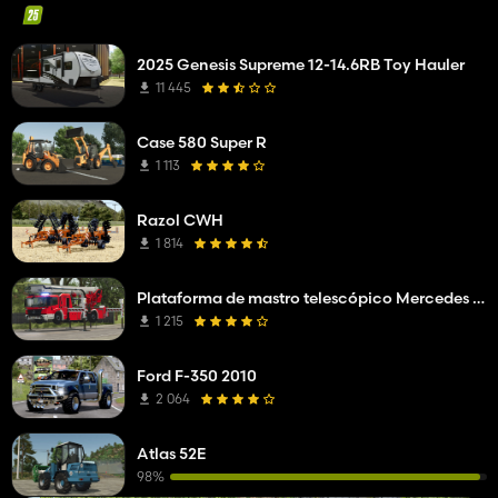
2025 Genesis Supreme 12-14.6RB Toy Hauler
11 445
Case 580 Super R
1 113
Razol CWH
1 814
Plataforma de mastro telescópico Mercedes Benz Econic WISS
1 215
Ford F-350 2010
2 064
Atlas 52E
98%