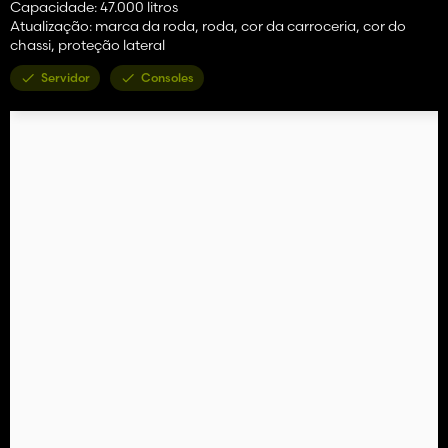
Capacidade: 47.000 litros
Atualização: marca da roda, roda, cor da carroceria, cor do
chassi, proteção lateral
Servidor
Consoles