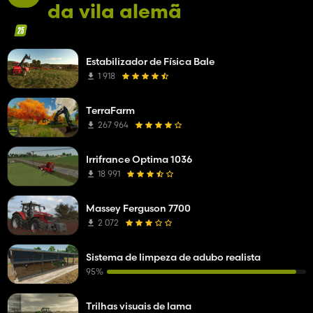
da vila alemã
Estabilizador de Física Bale
1 918
TerraFarm
267 964
Irrifrance Optima 1036
18 991
Massey Ferguson 7700
2 072
Sistema de limpeza de adubo realista
95%
Trilhas visuais de lama