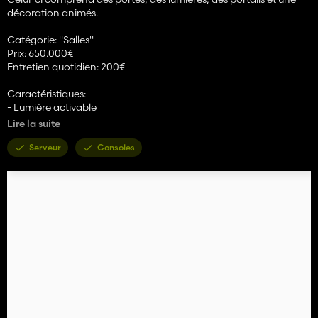
décoration animés.
Catégorie: "Salles"
Prix: 650.000€
Entretien quotidien: 200€
Caractéristiques:
- Lumière activable
- Espace bureau
Lire la suite
Et bien d'autres fonctions.
Serveur
Consoles