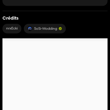
Crédits
nrxEcki
SoSi-Modding