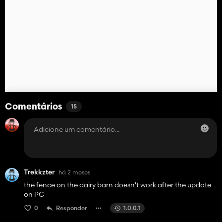
Comentários
15
Trekkzter
há 2 meses
the fence on the dairy barn doesn't work after the update
on PC
0
Responder
1.0.0.1