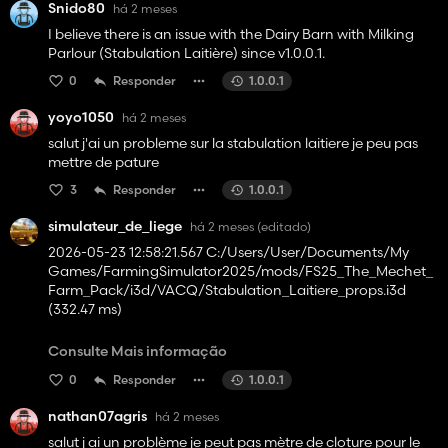
Snido80
há 2 meses
I believe there is an issue with the Dairy Barn with Milking
Parlour (Stabulation Laitière) since v1.0.0.1.
0
Responder
1.0.0.1
yoyo1050
há 2 meses
salut j'ai un probleme sur la stabulation laitiere je peu pas
mettre de pature
3
Responder
1.0.0.1
simulateur_de_liege
há 2 meses
(editado)
2026-05-23 12:58:21.567 C:/Users/User/Documents/My
Games/FarmingSimulator2025/mods/FS25_The_Mechet_
Farm_Pack/i3d/VACQ/Stabulation_Laitiere_props.i3d
(332.47 ms)
Consulte Mais informação
0
Responder
1.0.0.1
2026-05-23 12:58:21.669 C:/Users/User/Documents/My
Games/FarmingSimulator2025/mods/FS25_The_Mechet_
nathan07agris
há 2 meses
Farm_Pack/i3d/fences/cowFence.i3d (102.09 ms)
salut j ai un problème je peut pas mètre de cloture pour le