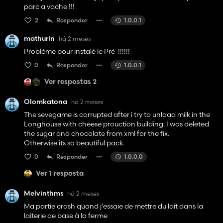
parc a vache !!!
2
Responder
1.0.0.1
2026-05-23 12:58:31.142 Error: Running LUA method
'mouseEvent'. 😆😆😆😆😆
mathurin
há 2 meses
Problème pour instalé le Pré !!!!!!
0
Responder
1.0.0.1
Ver respostas 2
Olomkatona
há 2 meses
The sevegame is corrupted after i try to unload milk in the
Longhouse with cheese prouction building. I was deleted
the sugar and chocolate from xml for the fix.
Otherwise its so beautiful pack.
0
Responder
1.0.0.0
Ver 1 resposta
Melvinthms
há 2 meses
Ma partie crash quand j'essaie de mettre du lait dans la
laiterie de base à la ferme