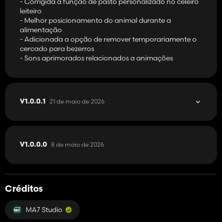
- Corrigida a função de pasto personalizado no celeiro
Categoria: Diversos
leiteiro
Preço: $ 25.000
- Melhor posicionamento do animal durante a
Manutenção diária: $ 10
alimentação
- Adicionada a opção de remover temporariamente o
Garagem pequena em pedra
cercado para bezerros
Categoria: Galpões
- Sons aprimorados relacionados a animações
Preço: $ 10.000
Manutenção diária: $ 10
Garagem pequena em pedra
Categoria: Quintas
21 de maio de 2026
V1.0.0.1
Preço: $ 135.000
Manutenção diária: $ 30
Galpão metálico fechado
Categoria: Armazéns
8 de maio de 2026
V1.0.0.0
Preço: $ 72.000
Manutenção diária: $ 15
Celeiro com curral para bezerros
Créditos
Categoria: currais para animais
Preço: $ 65.000
Manutenção diária: $ 80
MA7 Studio
Animais: 19 vacas