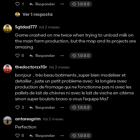
1
Responder
1.0.0.0
Ver 1 resposta
Sgtdad777
há 2 meses
Game crashed on me twice when trying to unload milk on
the main farm production, but the map and its projects are
amazing
0
Responder
1.0.0.0
thedoctorzx10r
há 2 meses
bonjour , très beau batiments ,super bien modeliser et
detailler , juste un petit probleme avec: la longère avec
production de fromage qui ne fonctionne pas ni avec les
pallets de lait de chèvres ni avec le lait de vache en citèrne
sinon super boulots bravo a vous l'equipe Ma7
2
Responder
1.0.0.0
antaresgrim
há 2 meses
Perfection
0
Responder
1.0.0.0