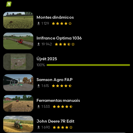
Montes dinâmicos
1 129
Irrifrance Optima 1036
19 942
Újrét 2025
100%
Samson Agro FAP
1 615
Ferramentas manuais
1 533
John Deere 7R Edit
1 690