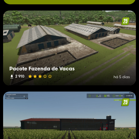
Galpão metálico fechado
Categoria: Galpões
Preço: $ 25.000
Manutenção diária: $ 15
Galpão metálico
Categoria: Galpões
Preço: $ 32.000
Manutenção diária: $ 15
Galpão metálico
Categoria: Galpões
Pacote Fazenda de Vacas
Preço: $ 25.000
2 910
Manutenção diária: $ 15
há 5 dias
Estufa de criação de caracóis
Categoria: Diversos
Preço: $ 36.000
Manutenção diária: $ 50
Moinho de farinha
Categoria: Locais de produção
Preço: $ 36.000
Manutenção diária: $ 30