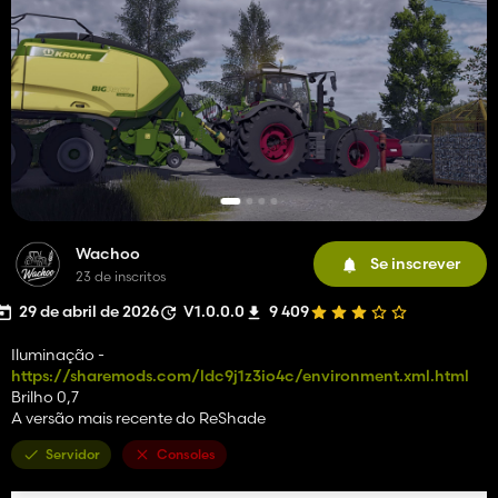
Wachoo
Se inscrever
23 de inscritos
29 de abril de 2026
V1.0.0.0
9 409
Iluminação -
https://sharemods.com/ldc9j1z3io4c/environment.xml.html
Brilho 0,7
A versão mais recente do ReShade
Servidor
Consoles