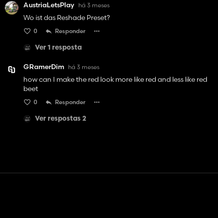
AustriaLetsPlay
há 3 meses
Wo ist das Reshade Preset?
0
Responder
Ver 1 resposta
GRamerDim
há 3 meses
how can I make the red look more like red and less like red
beet
0
Responder
Ver respostas 2
Contato