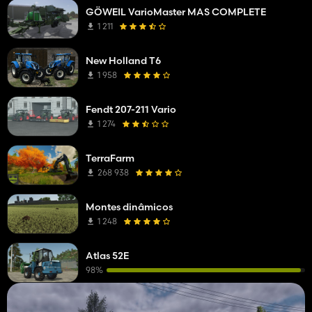
GÖWEIL VarioMaster MAS COMPLETE
1 211
New Holland T6
1 958
Fendt 207-211 Vario
1 274
TerraFarm
268 938
Montes dinâmicos
1 248
Atlas 52E
98%