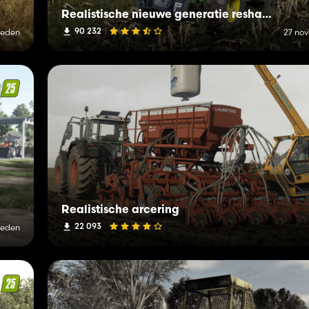
Realistische nieuwe generatie reshade + verlichting
90 232
leden
27 no
Realistische arcering
22 093
leden