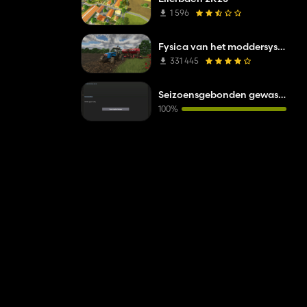
1 596
Fysica van het moddersysteem
331 445
Seizoensgebonden gewasstress
100%