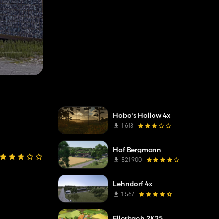
Hobo's Hollow 4x
1 618
Hof Bergmann
521 900
Lehndorf 4x
1 567
Ellerbach 2K25