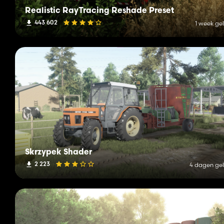
Realistic RayTracing Reshade Preset
443 602
1 week ge
Skrzypek Shader
2 223
4 dagen ge