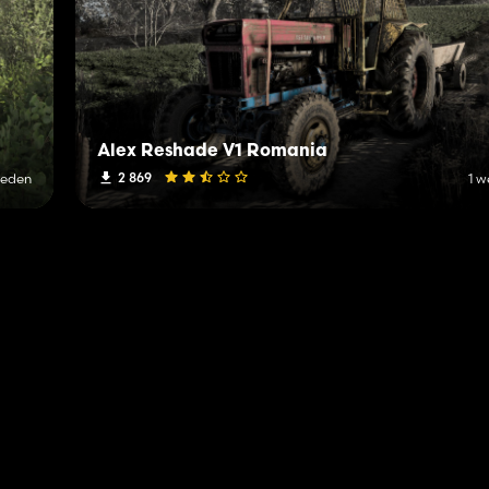
Alex Reshade V1 Romania
2 869
leden
1 w