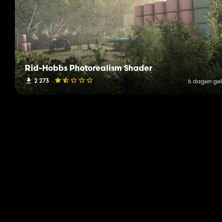
Rid-Hobbs Photorealism Shader
2 273
6 dagen ge