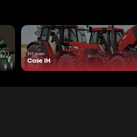
393 mods
Case IH