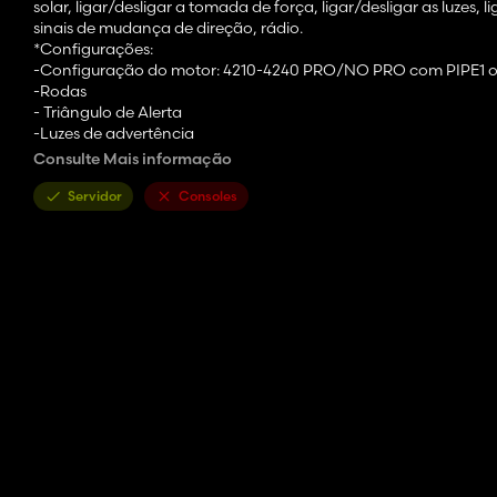
solar, ligar/desligar a tomada de força, ligar/desligar as luzes, l
sinais de mudança de direção, rádio.
*Configurações:
-Configuração do motor: 4210-4240 PRO/NO PRO com PIPE1 o
-Rodas
- Triângulo de Alerta
-Luzes de advertência
-Mudanças no volante
Consulte Mais informação
-Rádio
-Espelhos
Servidor
Consoles
-Faróis
-Capa do motor
-Pára-brisa
-Pára-lamas
- Decalque no telhado
-Acessórios frontais
-Cor principal
-Cor do corpo
-Cor da roda