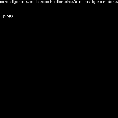
igar/desligar as luzes de trabalho dianteiras/traseiras, ligar o motor, s
u PIPE2