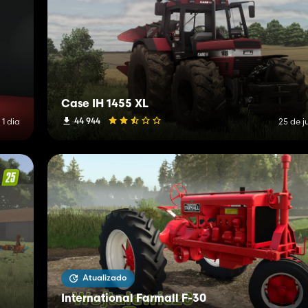
Case IH 1455 XL
44 944
 1 dia
25 de j
Atualizado
International Farmall F-30