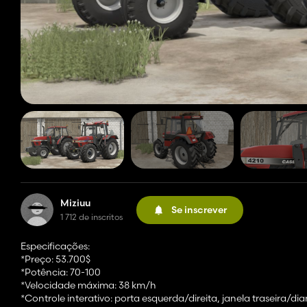
Miziuu
Se inscrever
1 712 de inscritos
Especificações:
*Preço: 53.700$
*Potência: 70-100
*Velocidade máxima: 38 km/h
*Controle interativo: porta esquerda/direita, janela traseira/d