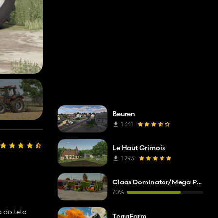
Beuren
1 331
Le Haut Grimois
1 293
Claas Dominator/Mega Pack
70%
a do teto
TerraFarm