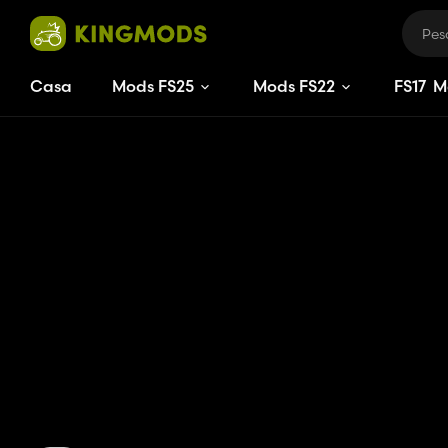
Casa
Mods FS25
Mods FS22
FS
17
M