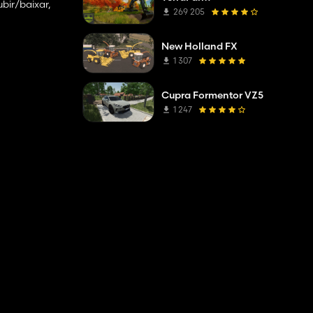
ubir/baixar,
269 205
New Holland FX
1 307
Cupra Formentor VZ5
1 247