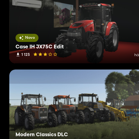
Novo
Case IH JX75C Edit
1 123
há
Modern Classics DLC