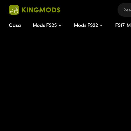
Casa
Mods FS25
Mods FS22
FS
17
M