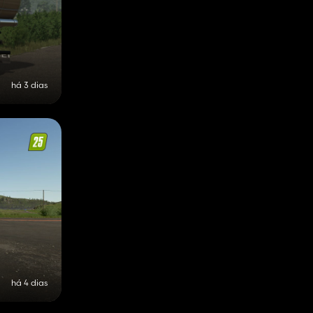
há 3 dias
há 4 dias