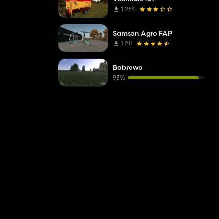
1 268
Samson Agro FAP
1 211
Bobrowo
93%