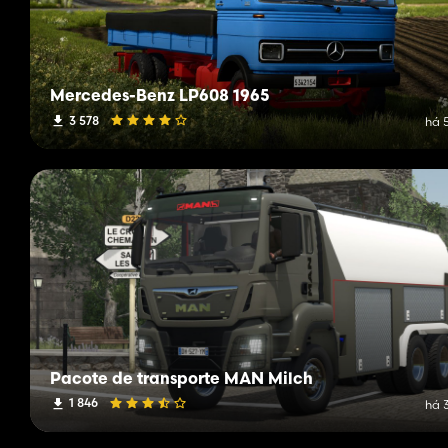
Mercedes-Benz LP608 1965
3 578
há 
Pacote de transporte MAN Milch
1 846
há 