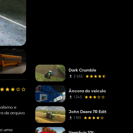
Dark Crumble
2 655
Âncora do veículo
1 243
ealismo e
John Deere 7R Edit
ra de arquivo
1 193
do uma
Veenhuis 10t