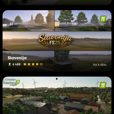
Slavonija
6 488
há 4 dias