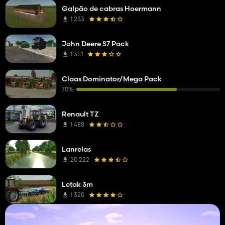
Galpão de cabras Hoermann
1 233
John Deere S7 Pack
1 351
Claas Dominator/Mega Pack
70%
Renault TZ
1 488
Lanrelas
20 222
Letak 3m
1 320