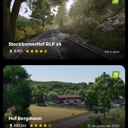
carregamento, assim como acontece com os recipientes de
líquidos.
StockbornerHof RLP x4
8 921
há 4 dias
Hof Bergmann
522 341
12 de junho de 2026