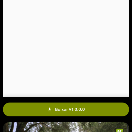
Terras agrícolas:
A Farmland 77 só pode ser adquirida para emergências e deve
ser devolvida imediatamente após a resolução do problema. As
alterações no mapa (Farmland 77) não foram iniciadas e só
poderão ser feitas com a concordância das equipes.
Futebol
O jogo dura 2 x 2 minutos.
O vencedor do jogo recebe 10.000€ do perdedor.
O prêmio em dinheiro pode ser ajustado em consulta com as
outras equipes.
Veículos:
Cada equipe tem à sua disposição 1 trator, 1 reboque e 1
quadriciclo.
Esses veículos não podem ser vendidos.
Divirta-se no duelo no pátio
- Dica rápida: se você não conseguir carregar nenhum
Baixar V1.0.0.0
dispositivo e o menu de controle superior for exibido
permanentemente
Reabastecer/Carregar Palete,
você deve remover todos os paletes do gatilho de