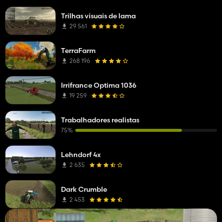
Trilhas visuais de lama
29 561
TerraFarm
268 196
Irrifrance Optima 1036
19 259
Trabalhadores realistas
75%
Lehndorf 4x
2 635
Dark Crumble
2 453