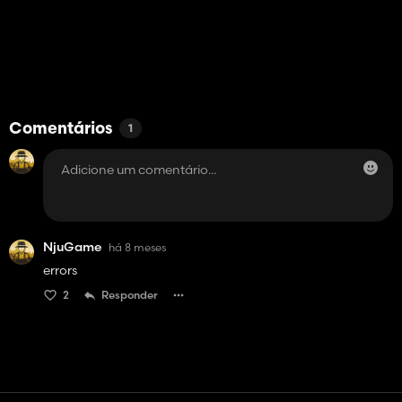
Comentários
1
NjuGame
há 8 meses
errors
2
Responder