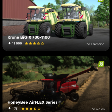
Krone BiG X 700-1100
19 000
há 1 semana
HoneyBee AirFLEX Series
1 761
há 3 dias