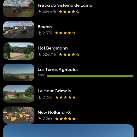
Física do Sistema de Lama
334 476
Beuren
2 370
Hof Bergmann
524 746
Les Terres Agricoles
99%
Le Haut Grimois
2 262
New Holland FX
2 264