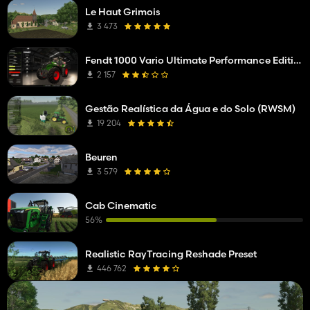
Le Haut Grimois
3 473
Fendt 1000 Vario Ultimate Performance Edition
2 157
Gestão Realística da Água e do Solo (RWSM)
19 204
Beuren
3 579
Cab Cinematic
56%
Realistic RayTracing Reshade Preset
446 762