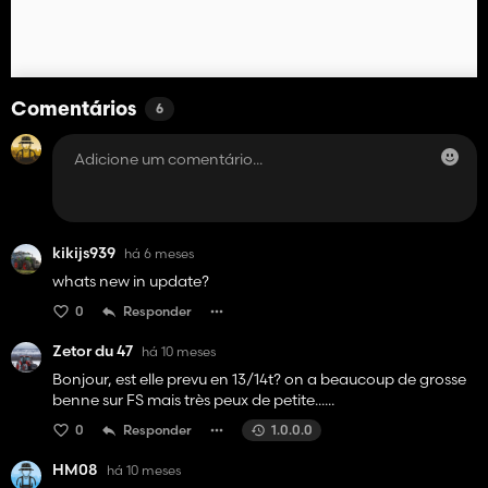
Comentários
6
kikijs939
há 6 meses
whats new in update?
0
Responder
Zetor du 47
há 10 meses
Bonjour, est elle prevu en 13/14t? on a beaucoup de grosse
benne sur FS mais très peux de petite......
0
Responder
1.0.0.0
HM08
há 10 meses