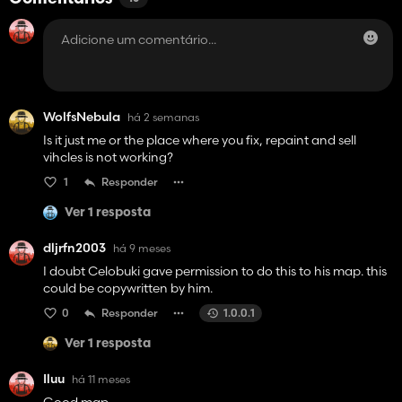
WolfsNebula
há 2 semanas
Is it just me or the place where you fix, repaint and sell
vihcles is not working?
1
Responder
Ver 1 resposta
dljrfn2003
há 9 meses
I doubt Celobuki gave permission to do this to his map. this
could be copywritten by him.
0
Responder
1.0.0.1
Ver 1 resposta
Iluu
há 11 meses