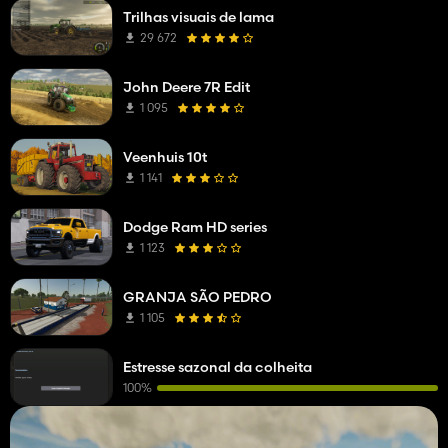
Trilhas visuais de lama
29 672
John Deere 7R Edit
1 095
Veenhuis 10t
1 141
Dodge Ram HD series
1 123
GRANJA SÃO PEDRO
1 105
Estresse sazonal da colheita
100%