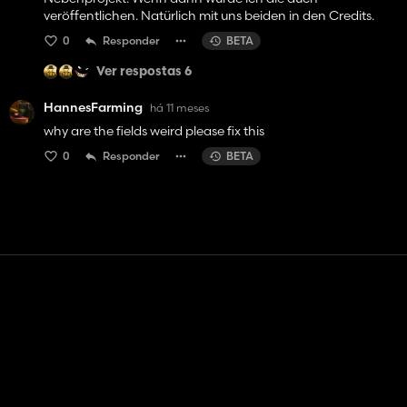
veröffentlichen. Natürlich mit uns beiden in den Credits.
0
Responder
BETA
Ver respostas 6
HannesFarming
há 11 meses
why are the fields weird please fix this
0
Responder
BETA
Contato
Ajuda
Termos de serviço
Política de Privacidade