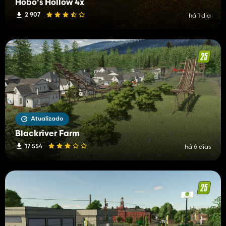
Hobo's Hollow 4x
2 907
há 1 dia
Atualizado
Blackriver Farm
17 554
há 6 dias