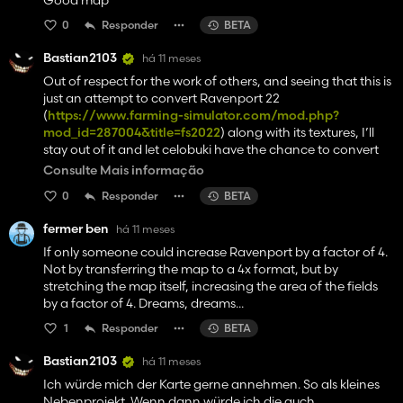
Good map
0
Responder
BETA
Bastian2103
há 11 meses
Out of respect for the work of others, and seeing that this is
just an attempt to convert Ravenport 22
(
https://www.farming-simulator.com/mod.php?
mod_id=287004&title=fs2022
) along with its textures, I’ll
stay out of it and let celobuki have the chance to convert
his map to FS25 himself. I’ll get back to focusing on my own
Consulte Mais informação
project. I’m sorry for raising your hopes, but I hope you
0
Responder
BETA
understand.
fermer ben
há 11 meses
If only someone could increase Ravenport by a factor of 4.
Not by transferring the map to a 4x format, but by
stretching the map itself, increasing the area of the fields
by a factor of 4. Dreams, dreams...
1
Responder
BETA
Bastian2103
há 11 meses
Ich würde mich der Karte gerne annehmen. So als kleines
Nebenprojekt. Wenn dann würde ich die auch