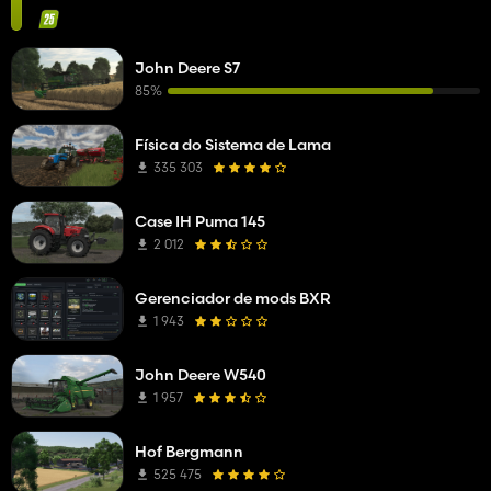
John Deere S7
85%
Física do Sistema de Lama
335 303
Case IH Puma 145
2 012
Gerenciador de mods BXR
1 943
John Deere W540
1 957
Hof Bergmann
525 475