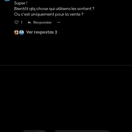
Super !
Bientôt qlq chose qui utilisera les sortant ?
Ou c'est uniquement pour la vente ?
1
Responder
Ver respostas 2
Contato
Ajuda
Termos de serviço
Política de Privacidade
Gerenciar cookies