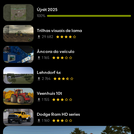
Újrét 2025
100%
Trilhas visuais de lama
29 682
Âncora do veículo
1 165
Lehndorf 4x
2 764
Veenhuis 10t
1 155
Dodge Ram HD series
1 160