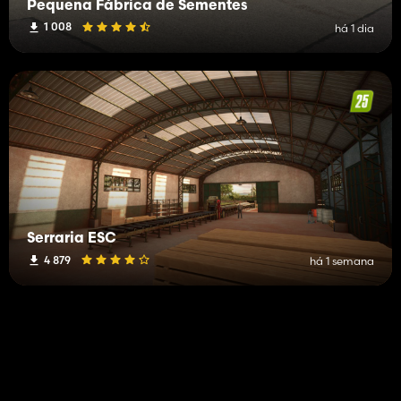
Pequena Fábrica de Sementes
1 008
há 1 dia
Serraria ESC
4 879
há 1 semana