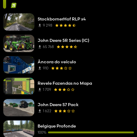
StockbornerHof RLP x4
9 298
John Deere 5R Series (IC)
65 768
Âncora do veículo
910
Revele Fazendas no Mapa
1 709
John Deere S7 Pack
1 622
Belgique Profonde
100%