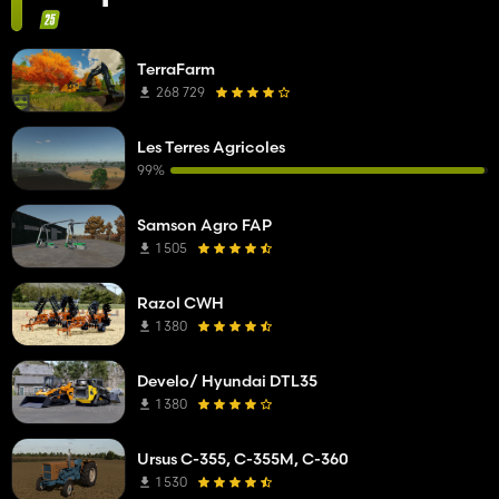
TerraFarm
268 729
Les Terres Agricoles
99%
Samson Agro FAP
1 505
Razol CWH
1 380
Develo/ Hyundai DTL35
1 380
Ursus C-355, C-355M, C-360
1 530