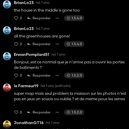
BrianLo23
há 1 ano
the house in the middle is gone too
0
Responder
1.5.4.0
BrianLo23
há 1 ano
all the greenhouses are gone!
0
Responder
1.5.4.0
ErwanPomplard51
há 1 ano
Bonjour, est ce normal que je n'arrive pas a ouvrir les portes
de batiments ?
0
Responder
1.5.2.0
le Farmeur19
há 1 ano
(editado)
super map mais seul problem la maisson sur les photos n'est
pas en jeux un soucis ou oublie ? et de meme pous les serres
.
0
Responder
1.5.2.0
JonathanGT16
há 1 ano