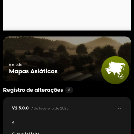
O ambiente é ideal para ampliar a fazenda!
6 mods
Mapas Asiáticos
Registro de alterações
6
7 de fevereiro de 2025
V2.5.0.0
:!
O que foi feito: