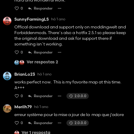
0
Responder
SunnyFarmingLS
há 1 ano
Offical download and support only on moddingwelt and
Forbiddenmods. There´s also a hotfix 2.5.1 so please keep
the original download and ask for support there if
something isn´t working.
0
Responder
Ver respostas 2
BrianLo23
há 1 ano
works perfect now. This is my favorite map at this time.
A+++
0
Responder
2.0.0.0
Merilh79
há 1 ano
erreur système pour la mise a jour de la map que j'adore
0
Responder
2.0.0.0
Ver 1 resposta