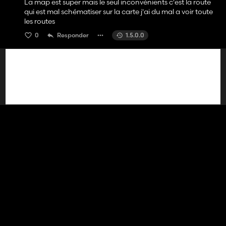
La map est super mais le seul inconvénients c'est la route
qui est mal schématiser sur la carte j'ai du mal a voir toute
les routes
0
Responder
1.5.0.0
QuokkaPup
há 1 ano
(editado)
Nice. If I give HP a go, might do this instead. I pinned HP to
Korea because right-hand traffic and the QT phone
booths - nearly identical to KT phone booths. If you're
retexturing, those are a consideration.
0
Responder
1.5.0.0
Hashy
há 1 ano
Amazing work! Thank you. Can't wait to see the
progression!
1
Responder
1.5.0.0
hartox01
há 1 ano
bonsoir, j'ai un problème, quand je veux installer la map et
que je la met dans mes mods je ne la trouve pas dans le jeu
est ce normal ?