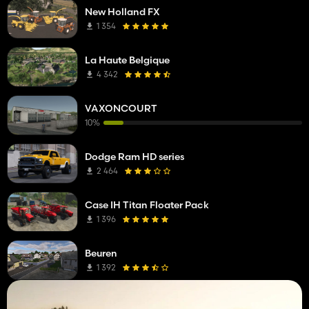
New Holland FX
1 354
La Haute Belgique
4 342
VAXONCOURT
10%
Dodge Ram HD series
2 464
Case IH Titan Floater Pack
1 396
Beuren
1 392