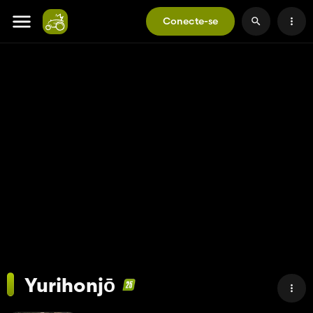
Conecte-se
Yurihonjō