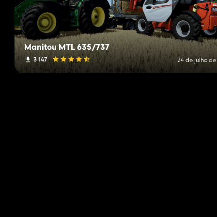
Manitou MTL 635/737
3 147
24 de julho de