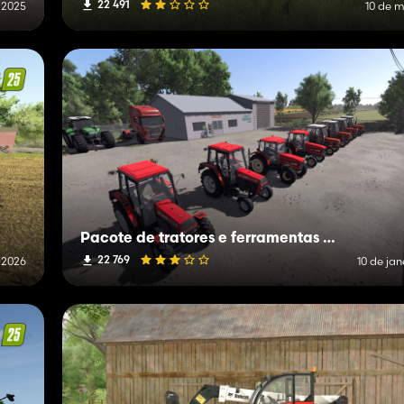
22 491
 2025
10 de 
Pacote de tratores e ferramentas poloneses
22 769
 2026
10 de jan