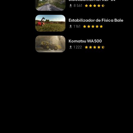
8 561
Estabilizador de Física Bale
1 161
Komatsu WA500
1 222