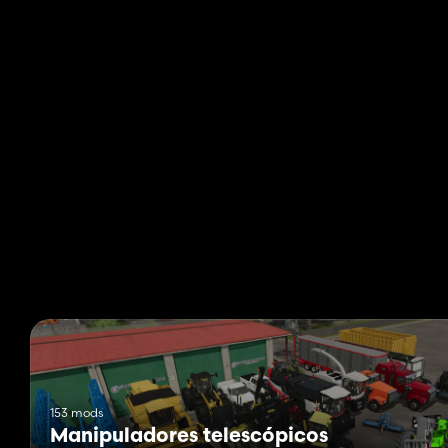
153 mods
Manipuladores telescópicos