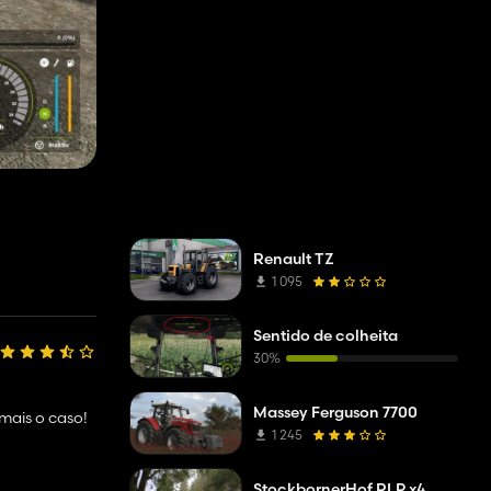
Renault TZ
1 095
Sentido de colheita
30%
Massey Ferguson 7700
mais o caso!
1 245
StockbornerHof RLP x4