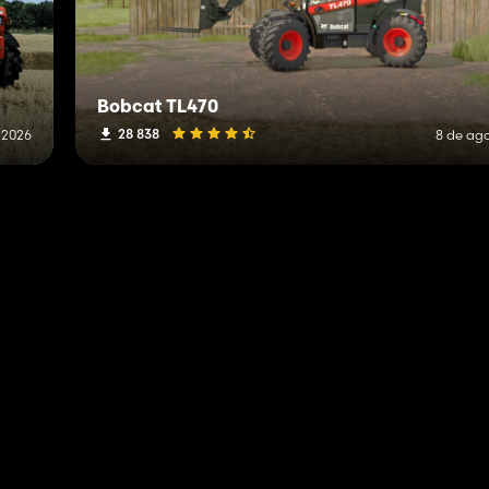
Bobcat TL470
28 838
 2026
8 de ag