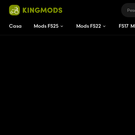
Casa
Mods FS25
Mods FS22
FS
17
M