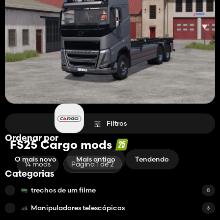
Filtros
Ordenar por
FS25 Cargo mods
O mais novo
Mais antigo
Tendendo
14 mods
Página 1 de 2
Categorias
trechos de um filme
8
Manipuladores telescópicos
3