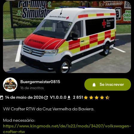
Buergermeister0815
Se inscrever
16 de inscritos
14 de maio de 2026
V1.0.0.0
2 851
VW Crafter RTW da Cruz Vermelha da Baviera.
Mod necessário:
https://www.kingmods.net/de/ls22/mods/34207/volkswagen-
crafter-rtw