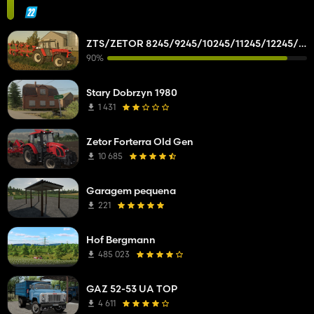
ZTS/ZETOR 8245/9245/10245/11245/12245/14245/16245
90%
Stary Dobrzyn 1980
1 431
Zetor Forterra Old Gen
10 685
Garagem pequena
221
Hof Bergmann
485 023
GAZ 52-53 UA TOP
4 611