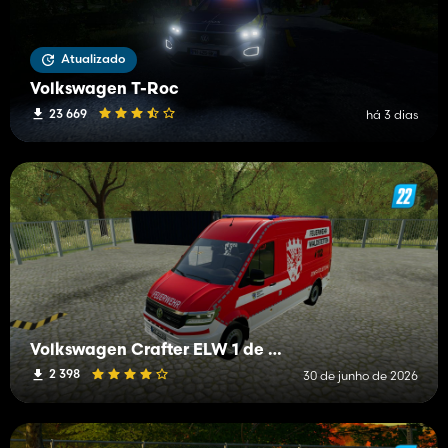
Atualizado
Volkswagen T-Roc
23 669
há 3 dias
Volkswagen Crafter ELW 1 de BF Waldstetten
2 398
30 de junho de 2026