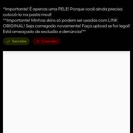
*Importante! É apenas uma PELE! Porque você ainda precisa
colocá-lo na pasta mod!
**Importante! Minhas skins só podem ser usadas com LINK
ORIGINAL! Seja carregado novamente! Faça upload se for legal!
Está ameaçado de exclusão e denúncia!**
Servidor
Consoles