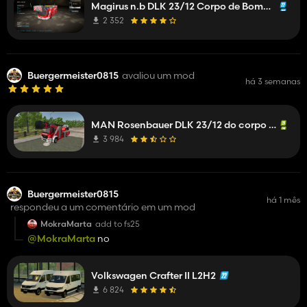
Magirus n.b DLK 23/12 Corpo de Bombeiros de Mittelberg
2 352
Buergermeister0815
avaliou um mod
há 3 semanas
MAN Rosenbauer DLK 23/12 do corpo de bombeiros de Mittelberg
3 984
Buergermeister0815
há 1 mês
respondeu a um comentário em um mod
MokraMarta
add to fs25
@MokraMarta
no
Volkswagen Crafter II L2H2
6 824