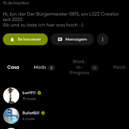
15 de inscritos
Hi, bin der Der Bürgermeister 0815, ein LS22 Creator
seit 2022.
Ab und zu lade ich hier was hoch :-)
Se inscrever
Mensagem
Work-
Casa
Mods
In-
Packs
5
0
Progress
karl911
19 mods
BulletBill
4 mods