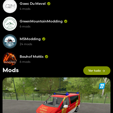
Gaec Du Mevel
4 mods
GreenMountainModding
6 mods
MSModding
24 mods
Bauhof Mattis
6 mods
Mods
Ver tudo