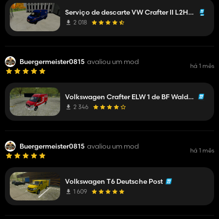
Serviço de descarte VW Crafter II L2H2 da Netzgesellschaft
2 018
Buergermeister0815
avaliou um mod
há 1 mês
Volkswagen Crafter ELW 1 de BF Waldstetten
2 346
Buergermeister0815
avaliou um mod
há 1 mês
Volkswagen T6 Deutsche Post
1 609