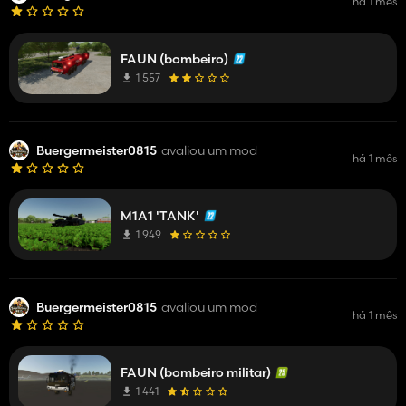
há 1 mês
FAUN (bombeiro)
1 557
Buergermeister0815
avaliou um mod
há 1 mês
M1A1 'TANK'
1 949
Buergermeister0815
avaliou um mod
há 1 mês
FAUN (bombeiro militar)
1 441