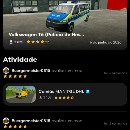
Volkswagen T6 (Polícia de Hesse)
2 625
6 de junho de 2026
Atividade
Buergermeister0815
avaliou um mod
há 3 semanas
Camião MAN TGL DHL
1 409
Buergermeister0815
avaliou um mod
há 3 semanas