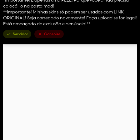
colocá-lo na pasta mod!
**Importante! Minhas skins só podem ser usadas com LINK
ORIGINAL! Seja carregado novamente! Faça upload se for legal!
Está ameaçado de exclusão e denúncia!**
Servidor
Consoles