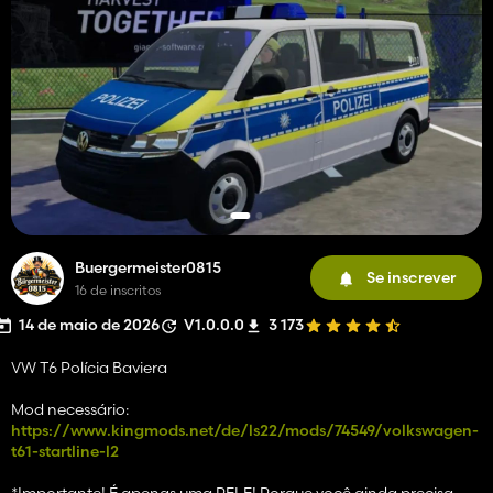
Buergermeister0815
Se inscrever
16 de inscritos
14 de maio de 2026
V1.0.0.0
3 173
VW T6 Polícia Baviera
Mod necessário:
https://www.kingmods.net/de/ls22/mods/74549/volkswagen-
t61-startline-l2
*Importante! É apenas uma PELE! Porque você ainda precisa