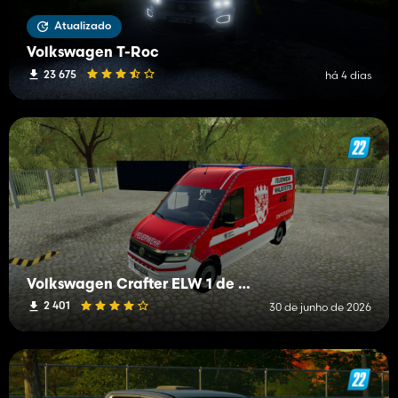
Atualizado
Volkswagen T-Roc
23 675
há 4 dias
Volkswagen Crafter ELW 1 de BF Waldstetten
2 401
30 de junho de 2026