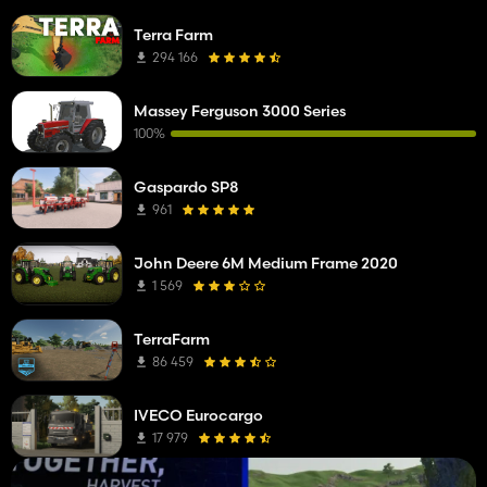
Terra Farm
294 166
Massey Ferguson 3000 Series
100%
Gaspardo SP8
961
John Deere 6M Medium Frame 2020
1 569
TerraFarm
86 459
IVECO Eurocargo
17 979