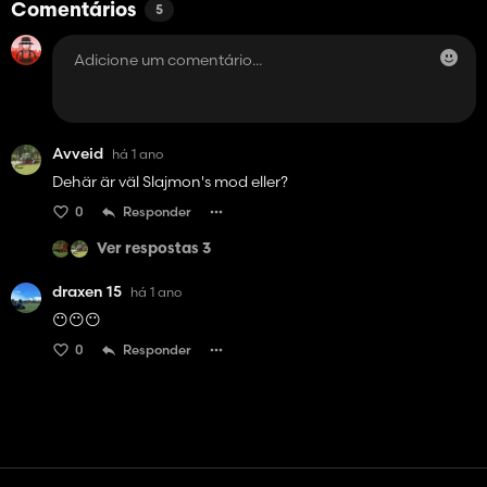
Comentários
5
Avveid
há 1 ano
Dehär är väl Slajmon's mod eller?
0
Responder
Ver respostas 3
draxen 15
há 1 ano
😶😶😶
0
Responder