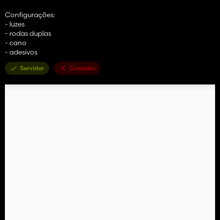
Configurações:
- luzes
- rodas duplas
- cano
- adesivos
Servidor
Consoles