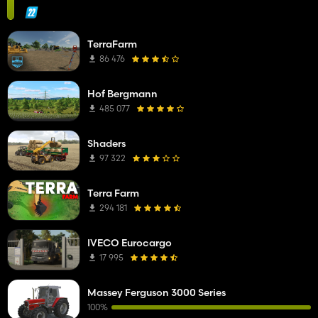
TerraFarm
86 476
Hof Bergmann
485 077
Shaders
97 322
Terra Farm
294 181
IVECO Eurocargo
17 995
Massey Ferguson 3000 Series
100%