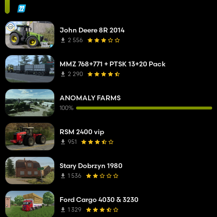
John Deere 8R 2014
2 556
MMZ 768+771 + PTSK 13+20 Pack
2 290
ANOMALY FARMS
100%
RSM 2400 vip
951
Stary Dobrzyn 1980
1 536
Ford Cargo 4030 & 3230
1 329