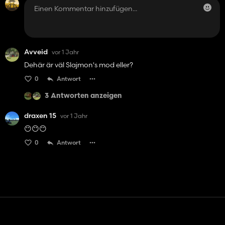
Avveid
vor 1 Jahr
Dehär är väl Slajmon's mod eller?
0
Antwort
3 Antworten anzeigen
draxen 15
vor 1 Jahr
😶😶😶
0
Antwort