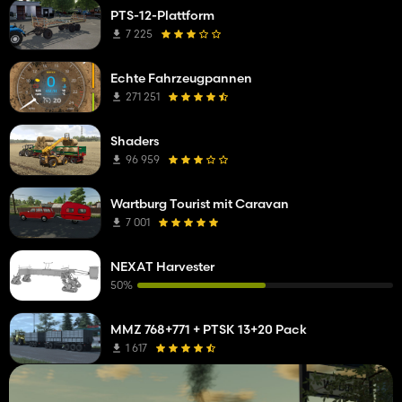
PTS-12-Plattform
7 225
Echte Fahrzeugpannen
271 251
Shaders
96 959
Wartburg Tourist mit Caravan
7 001
NEXAT Harvester
50%
MMZ 768+771 + PTSK 13+20 Pack
1 617