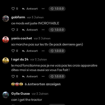
0
Antwort
1.0.0.0
gabfarm
vor 3 Jahren
ce mods est juste INCROYABLE
2
Antwort
1.0.0.0
yanis cochet
vor 3 Jahren
sa marche pas sur les ttv (le pack derniere gen)
0
Antwort
1.0.0.0
l agri du 24
vor 3 Jahren
le mod fonctionne pas je ne vois pas les croix apparaitre
dites-moi si vous aussi sa vous l'as fait !
0
Antwort
1.0.0.0
6 Antworten anzeigen
Gylle Gusse
vor 3 Jahren
can i get the tractor