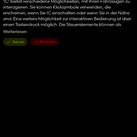
'IC' bietet verschiedene Möglichkeiten, mit Ihren Fahrzeugen zu
interagieren. Sie können Klicksymbole verwenden, die
erscheinen, wenn Sie IC einschalten oder wenn Sie in der Nähe
sind. Eine weitere Möglichkeit zur interaktiven Bedienung ist über
einen Tastendruck möglich. Die Steuerelemente können als
Schalter oder zum Erzwingen eines Zustands verwendet werden.
Weiterlesen
Alle Interaktionen sind generell sowohl innherhalb als auch
außerhalb eines Fahrzeugs möglich.
Server
Konsolen
Mit den Bedienelementen können Sie verschiedene Dinge
steuern:
- Animationen abspielen (z.B. Fenster öffnen/schließen,
Warntafeln ein-/ausklappen, ...)
- Aufrufen bestimmter Funktionen (z.B. Motor starten/stoppen,
Gerät ein-/ausschalten, Gerät heben/senken, ...)
- ObjectChanges (zum Ändern von
Translation/Rotation/Sichtbarkeit/...)
Für mehr Informationen: README auf Github.