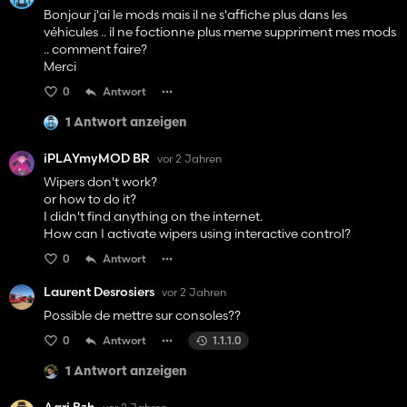
Bonjour j'ai le mods mais il ne s'affiche plus dans les
véhicules .. il ne foctionne plus meme suppriment mes mods
.. comment faire?
Merci
0
Antwort
1 Antwort anzeigen
iPLAYmyMOD BR
vor 2 Jahren
Wipers don't work?
or how to do it?
I didn't find anything on the internet.
How can I activate wipers using interactive control?
0
Antwort
Laurent Desrosiers
vor 2 Jahren
Possible de mettre sur consoles??
0
Antwort
1.1.1.0
1 Antwort anzeigen