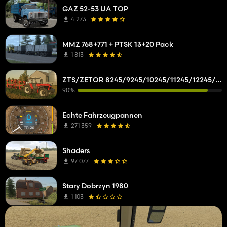
GAZ 52-53 UA TOP
4 273
MMZ 768+771 + PTSK 13+20 Pack
1 813
ZTS/ZETOR 8245/9245/10245/11245/12245/14245/16245
90%
Echte Fahrzeugpannen
271 359
Shaders
97 077
Stary Dobrzyn 1980
1 103