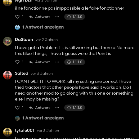
Agri Bzh
vor 2 Jahren
il ne fonctionne pas imppossible a le faire fonctionner
1
Antwort
1.1.1.0
1 Antwort anzeigen
DaStoan
vor 2 Jahren
I have got a Problem: I it is still working but there a No more
this Blue Things, I have ti geuss were the Point is
1
Antwort
1.1.1.0
Salted
vor 3 Jahren
I CANT GET IT TO WORK. all my setting are correct I have
tried tractors that other people have said it works on. Do I
need another mod to go along with this one or something
else I may be missing?
1
Antwort
1.1.1.0
1 Antwort anzeigen
tytole001
vor 3 Jahren
bonjour pourquoi jarrive pas a dezoomer sur les mods avec