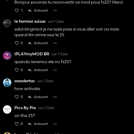
Bonjour pourrais tu reconvertir ce mod pour fs25? Merci
1
Antwort
le fermier suisse
vor 1 Jahr
salut kingmod je ne ssais pass si vous aller voir ca mais
quand ilm arrive ssur le 25
0
Antwort
iPLAYmyMOD BR
vor 1 Jahr
quando teremos ele no fs25?
0
Antwort
wasdertas
vor 1 Jahr
how activate
0
Antwort
Pics By Pie
vor 1 Jahr
on the 25?
0
Antwort