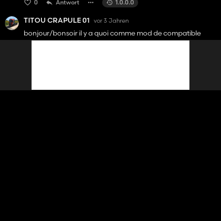
0
Antwort
1.0.0.0
TITOU CRAPULE 01
vor 3 Jahren
bonjour/bonsoir il y a quoi comme mod de compatible
3
Antwort
1.0.0.0
2 Antworten anzeigen
PapPap2016
vor 3 Jahren
How is this different from the one in the in game mod hub?
Will it conflict with the one already in game?
0
Antwort
1.0.0.0
1 Antwort anzeigen
hrca1001
vor 3 Jahren
how to use the mod, which button is used to turn it on
0
Antwort
1.0.0.0
1 Antwort anzeigen
Valentin Leblanc
vor 3 Jahren