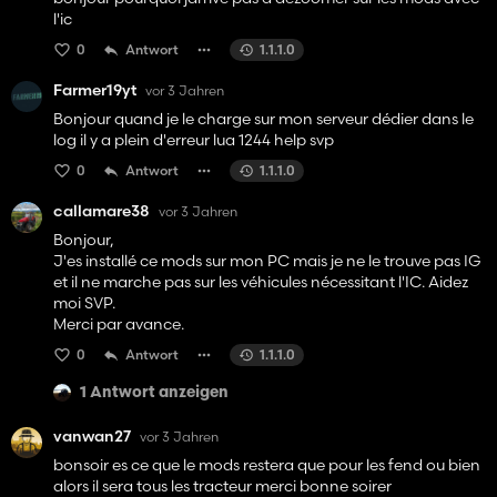
l'ic
0
Antwort
1.1.1.0
Farmer19yt
vor 3 Jahren
Bonjour quand je le charge sur mon serveur dédier dans le
log il y a plein d'erreur lua 1244 help svp
0
Antwort
1.1.1.0
callamare38
vor 3 Jahren
Bonjour,
J'es installé ce mods sur mon PC mais je ne le trouve pas IG
et il ne marche pas sur les véhicules nécessitant l'IC. Aidez
moi SVP.
Merci par avance.
0
Antwort
1.1.1.0
1 Antwort anzeigen
vanwan27
vor 3 Jahren
bonsoir es ce que le mods restera que pour les fend ou bien
alors il sera tous les tracteur merci bonne soirer