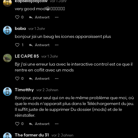
kapselbjobjoxw
vor 1 Jahr
very good mod😀👍🏻👍🏻👍🏻
0
Antwort
baba
vor 1 Jahr
bonjour jai un beug les icones apparaissent plus
1
Antwort
LE CAPE 85
vor 1 Jahr
Bjr j'ai une erreur lua avec le interactive control est ce que il
rentre en coflit avec un mods
0
Antwort
Timotthy
vor 2 Jahren
Bonjour, pour seul qui on eu le même problème que moi, où
que le mods n'apparait plus dans le Téléchargement du jeu.
Il suffit juste de le supprimer Du dossier (mods) et de le
réinstaller.
0
Antwort
The farmer du 31
vor 2 Jahren