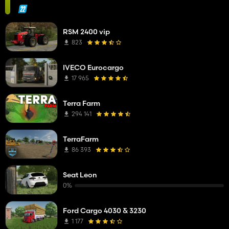
RSM 2400 vip
823
IVECO Eurocargo
17 965
Terra Farm
294 141
TerraFarm
86 393
Seat Leon
0%
Ford Cargo 4030 & 3230
1 177