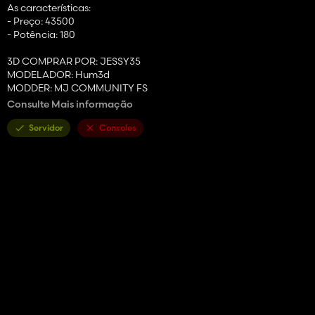
As características:
- Preço: 43500
- Potência: 180
3D COMPRAR POR: JESSY35
MODELADOR: Hum3d
MODDER: MJ COMMUNITY FS
Consulte Mais informação
PS: Nenhuma modificação e republicação, venda e autorização
sob pena de ser retirado do site
Servidor
Consoles
Bom jogo