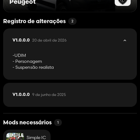
Peugeot
Registro de alterações
2
20 de abril de 2026
V1.0.0.0
-UDIM
- Personagem
- Suspensão realista
9 de junho de 2025
V1.0.0.0
Mods necessários
1
Simple IC