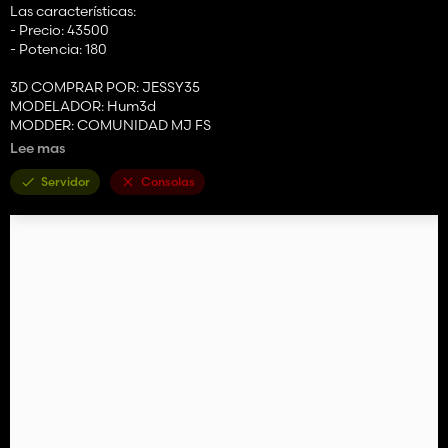
Las características:
- Precio: 43500
- Potencia: 180
3D COMPRAR POR: JESSY35
MODELADOR: Hum3d
MODDER: COMUNIDAD MJ FS
Lee mas
PD: Ninguna modificación y republicación, venta y autorización
bajo pena de ser eliminado del sitio.
Servidor
Consolas
Buen juego