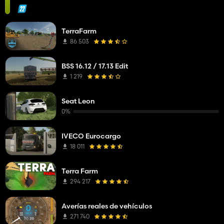
TerraFarm
86 503
BSS 16.12 / 17.13 Edit
1 219
Seat Leon
0%
IVECO Eurocargo
18 011
Terra Farm
294 217
Averías reales de vehículos
271 740