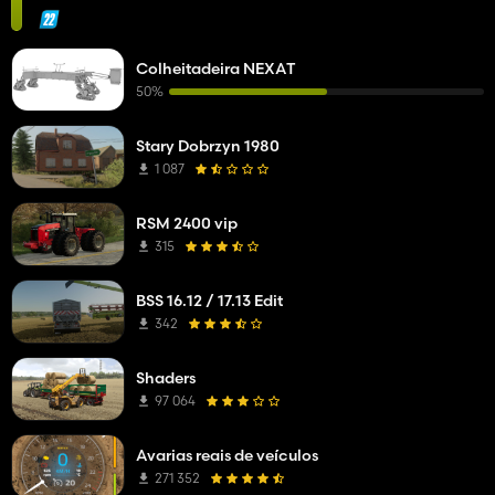
Colheitadeira NEXAT
50%
Stary Dobrzyn 1980
1 087
RSM 2400 vip
315
BSS 16.12 / 17.13 Edit
342
Shaders
97 064
Avarias reais de veículos
271 352