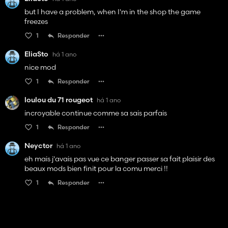
but I have a problem, when I'm in the shop the game
freezes
1
Responder
EliaSto
há 1 ano
nice mod
1
Responder
loulou du 71 rougeot
há 1 ano
incroyable continue comme sa sais parfais
1
Responder
Neyctor
há 1 ano
eh mais j'avais pas vue ce banger passer sa fait plaisir des
beaux mods bien finit pour la comu merci !!
1
Responder