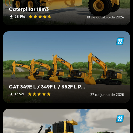
Caterpillar 18m3
28 196
18 de outubro de 2024
CAT 349E L / 349F L / 352F L Pack
17 621
27 de junho de 2025