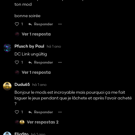
ton mod
bonne soirée
1
Responder
Ver 1 resposta
Pfusch by Paul
há 1 ano
DC Link ungültig
1
Responder
Ver 1 resposta
Dudu65
há 1 ano
Bonjour le mods est incroyable mais pourquoi ça me fait
laguer le jeux pendant que je lâchete et après l'avoir acheté
?
1
Responder
Ver respostas 2
EliaSto
há 1 ano