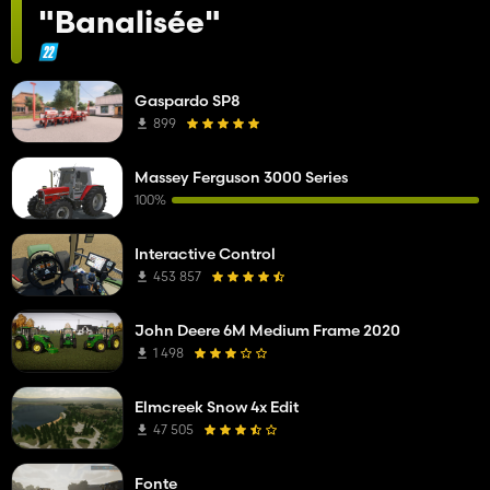
"Banalisée"
Gaspardo SP8
899
Massey Ferguson 3000 Series
100%
Interactive Control
453 857
John Deere 6M Medium Frame 2020
1 498
Elmcreek Snow 4x Edit
47 505
Fonte