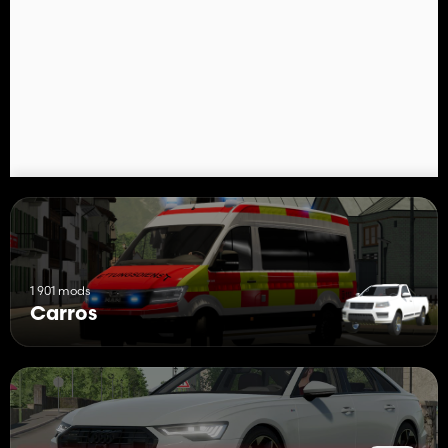
Desfrute 😉
Basti1_bnl
🟡 Créditos ➨ Basti1bnl, TIM251316
1 901 mods
Carros