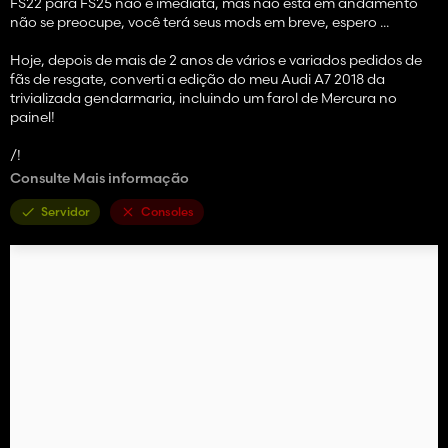
FS22 para FS25 não é imediata, mas não está em andamento
não se preocupe, você terá seus mods em breve, espero ...
Hoje, depois de mais de 2 anos de vários e variados pedidos de
fãs de resgate, converti a edição do meu Audi A7 2018 da
trivializada gendarmaria, incluindo um farol de Mercura no
painel!
/!
Consulte Mais informação
▶ Eu ainda quero especificar que, após a reciclagem no FS22,
tudo funciona corretamente (volante, motor, faróis, giroscópio,
Servidor
Consoles
etc.)!
⛔ Qualquer conversão ou reposição é proibida // Qualquer
modificação (s) do mod é estritamente proibida por respeito ao
meu trabalho.
🟫▫️The Discord Server recebe um facelift para 2025, é acessível a
todos! Não hesite em se juntar a ele agora!
>> Não se esqueça de instalar a extensão do Google Chrome
chamada "Ghostery" para ignorar os mods de
mods.to
! <<