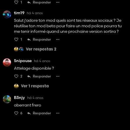
1
Responder
tim19
há 4 anos
Salut j'adore ton mod quels sont tes réseaux sociaux ? Je
réutilise ton mod beta pour faire un mod police pourra tu
me tenir informé quand une prochaine version sortira ?
1
Responder
Ver respostas 2
Snipouse
há 4 anos
Attelage disponible ?
2
Responder
Ver 1 resposta
B3njy
há 4 anos
aberrant frero
6
Responder