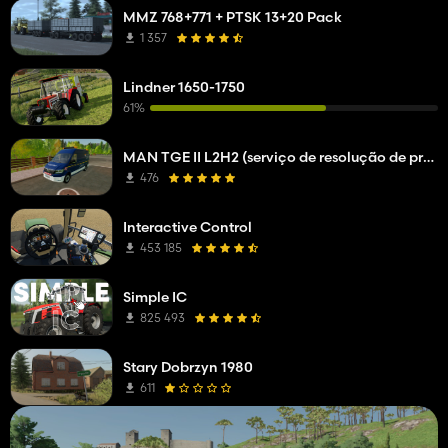
MMZ 768+771 + PTSK 13+20 Pack
1 357
Lindner 1650-1750
61%
MAN TGE II L2H2 (serviço de resolução de problemas da empresa de rede)
476
Interactive Control
453 185
Simple IC
825 493
Stary Dobrzyn 1980
611