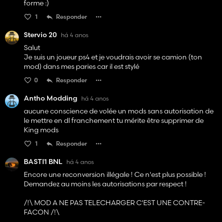
forme :)
1
Responder
Stervio 20
há 4 anos
Salut
Je suis un joueur ps4 et je voudrais avoir se camion (ton
mod) dans mes paries car il est stylé
0
Responder
Antho Modding
há 4 anos
aucune conscience de volée un mods sans autorisation de
le mettre en dl franchement tu mérite être supprimer de
King mods
1
Responder
BASTI1 BNL
há 4 anos
Encore une reconversion illégale ! Ce n'est plus possible !
Demandez au moins les autorisations par respect !
/!\ MOD A NE PAS TELECHARGER C'EST UNE CONTRE-
FACON /!\