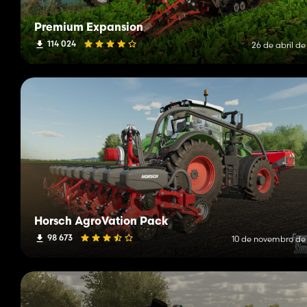
Premium Expansion
114 024
26 de abril d
Horsch AgroVation Pack
98 673
10 de novembro de