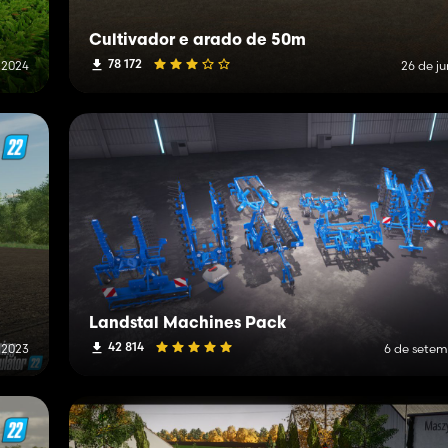
Cultivador e arado de 50m
78 172
e 2024
26 de j
Landstal Machines Pack
42 814
 2023
6 de setem