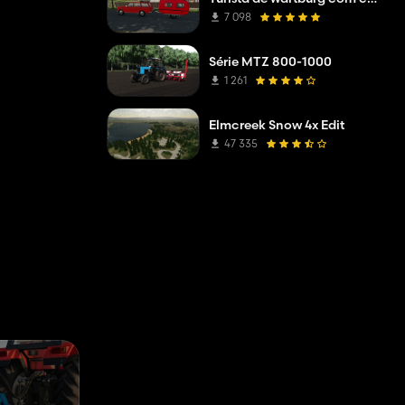
7 098
Série MTZ 800-1000
1 261
Elmcreek Snow 4x Edit
47 335