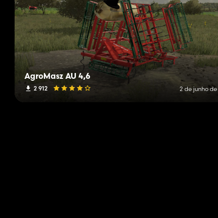
AgroMasz AU 4,6
2 912
2 de junho de