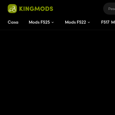
Casa
Mods FS25
Mods FS22
FS
17
M