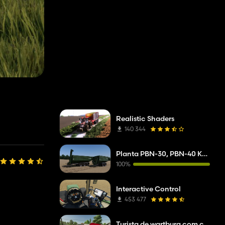
Realistic Shaders
140 344
Planta PBN-30, PBN-40 Kobzarenko
100%
Interactive Control
453 477
Turista de wartburg com caravana