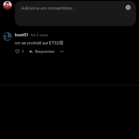
bast51
há 2 anos
on se croirait sur ETS2😍
1
Responder
Contato
Ajuda
Termos de serviço
Política de Privacidade