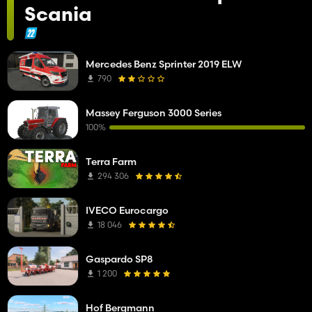
Scania
Mercedes Benz Sprinter 2019 ELW
790
Massey Ferguson 3000 Series
100%
Terra Farm
294 306
IVECO Eurocargo
18 046
Gaspardo SP8
1 200
Hof Bergmann