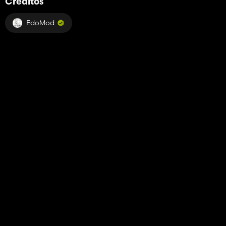
Créditos
EdoMod