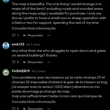
The map is beautiful. The only thing I would change is to
make all of the land ( including roads and wooded areas
along the maps edge ) available for purchase. I only say
this as I prefer to have a small cow or sheep operation with
a field or two for support, spending the rest of my time
thinning out forests and planting saplings to replenish.
Consulte Mais informação
Thanks.
1
Responder
emk123
há 2 anos
any other than me who struggles to open doors and gates
on several buildings? thanks
0
Responder
FARMER19
há 2 anos
Gros problème avec les missions sur la carte champs 29 et
champs 25 impossible d’obtenir le gain de la mission sa bug
j'ai essayer avec la version 1.002 idem j'abandonne ma
partie dommage je change de map .
map pas suffisamment tester à mon avis qui manque de
gameplay certes il y a de beaux bâtiments mais cela
Consulte Mais informação
n'atteint pas le même niveau que les maps de MA7 qui sont
0
Responder