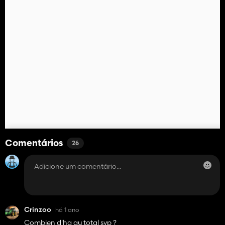
Comentários
26
Crinzoo
há 1 ano
Combien d'ha au total svp ?