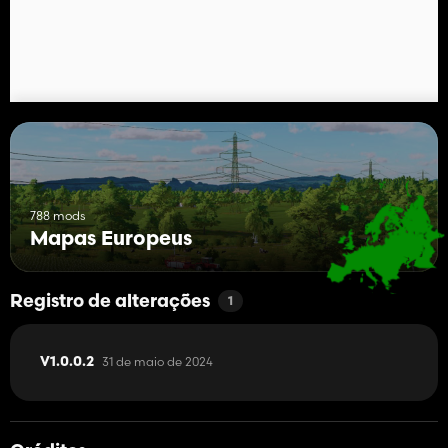
Registro de alterações 1.0.0.2
- Corrigido o gatilho de recarga de água
- Armazenamento fixo de fardos em Mundenhof
- Corrigida a capacidade de coletar itens colecionáveis ​​em
Lindenhof
- Outros pequenos ajustes
788 mods
Mapas Europeus
Registro de alterações
1
31 de maio de 2024
V1.0.0.2