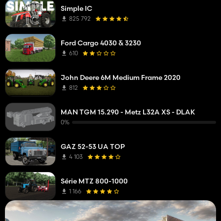
Simple IC
825 792
Ford Cargo 4030 & 3230
610
John Deere 6M Medium Frame 2020
812
MAN TGM 15.290 - Metz L32A XS - DLAK
0%
GAZ 52-53 UA TOP
4 103
Série MTZ 800-1000
1 166