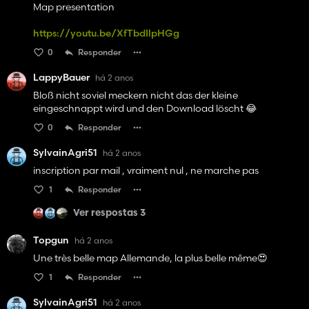
Map presentation
https://youtu.be/XfTbdIlpHGg
0
Responder
LappyBauer
há 2 anos
Bloß nicht soviel meckern nicht das der kleine
eingeschnappt wird und den Download löscht 😂
0
Responder
SylvainAgri51
há 2 anos
inscription par mail , vraiment nul , ne marche pas
1
Responder
Ver respostas 3
Topgun
há 2 anos
Une très belle map Allemande, la plus belle même😍
1
Responder
SylvainAgri51
há 2 anos