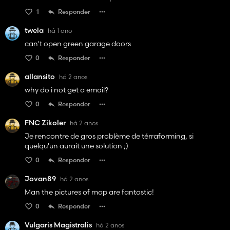
1
Responder
twela
há 1 ano
can't open green garage doors
0
Responder
allansito
há 2 anos
why do i not get a email?
0
Responder
FNC Zikoler
há 2 anos
Je rencontre de gros problème de térraforming, si
quelqu'un aurait une solution ;)
0
Responder
Jovan89
há 2 anos
Man the pictures of map are fantastic!
0
Responder
Vulgaris Magistralis
há 2 anos