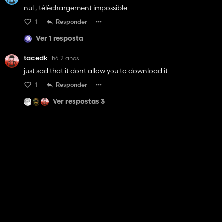
nul , télèchargement impossible
1
Responder
Ver 1 resposta
tacedk
há 2 anos
just sad that it dont allow you to download it
1
Responder
Ver respostas 3
Contato
Ajuda
Termos de serviço