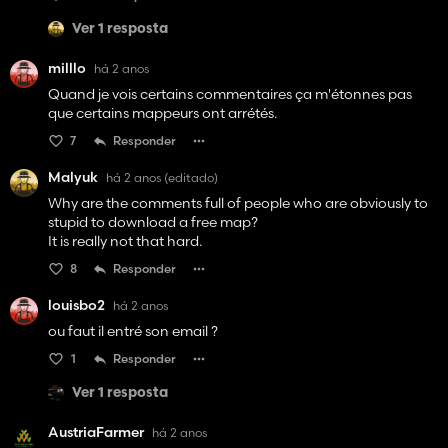
pour moi bien mieux fini ...
cela dit on reste sur du haut niveau de modding 😉
Ver 1 resposta
milllo
há 2 anos
Quand je vois certains commentaires ça m'étonnes pas
que certains mappeurs ont arrétés.
7
Responder
Malyuk
há 2 anos
(editado)
Why are the comments full of people who are obviously to
stupid to download a free map?
It is really not that hard.
8
Responder
louisbo2
há 2 anos
ou faut il entré son email ?
1
Responder
Ver 1 resposta
AustriaFarmer
há 2 anos