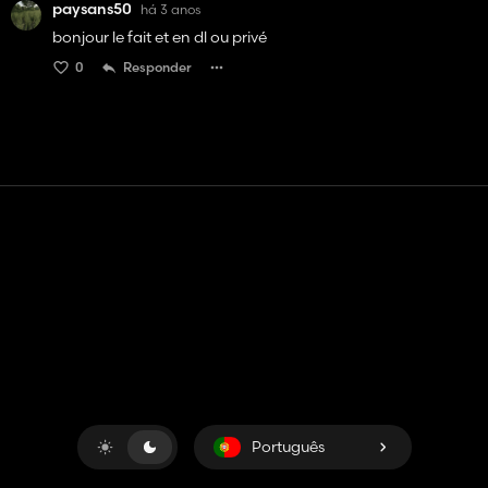
paysans50
há 3 anos
bonjour le fait et en dl ou privé
0
Responder
Contato
Ajuda
Termos de serviço
Política de Privacidade
Gerenciar cookies
Português