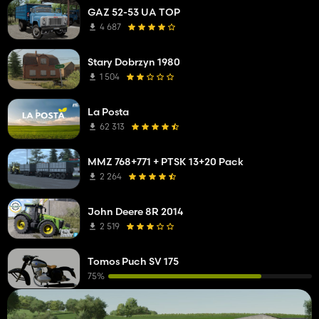
GAZ 52-53 UA TOP
4 687
Stary Dobrzyn 1980
1 504
La Posta
62 313
MMZ 768+771 + PTSK 13+20 Pack
2 264
John Deere 8R 2014
2 519
Tomos Puch SV 175
75%