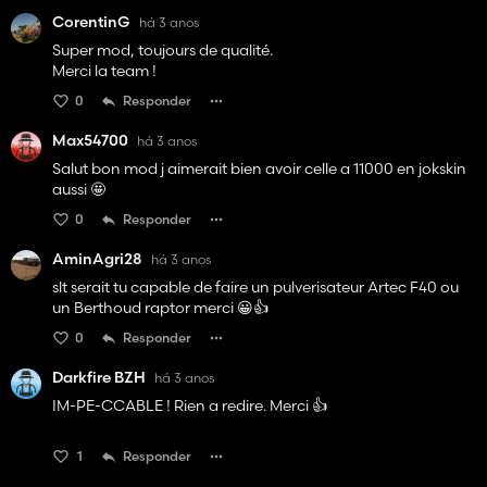
CorentinG
há 3 anos
Super mod, toujours de qualité.
Merci la team !
0
Responder
Max54700
há 3 anos
Salut bon mod j aimerait bien avoir celle a 11000 en jokskin
aussi 🤩
0
Responder
AminAgri28
há 3 anos
slt serait tu capable de faire un pulverisateur Artec F40 ou
un Berthoud raptor merci 😀👍️
0
Responder
Darkfire BZH
há 3 anos
IM-PE-CCABLE ! Rien a redire. Merci 👍️
1
Responder