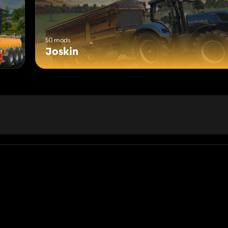
50 mods
Joskin