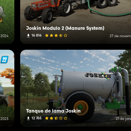
Joskin Modulo 2 (Manure System)
16 816
 2024
27 de novem
Tanque de lama Joskin
12 765
e 2023
21 de jan