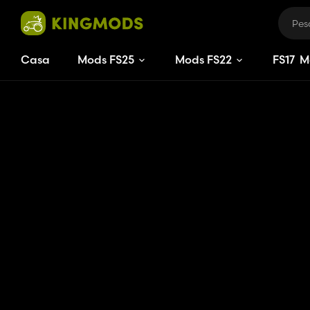
Casa
Mods FS25
Mods FS22
FS
17
M