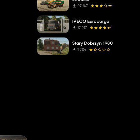
97 147
IVECO Eurocargo
17 917
Stary Dobrzyn 1980
1 204