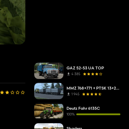
GAZ 52-53 UA TOP
4 385
MMZ 768+771 + PTSK 13+20 Pack
1 945
Deutz Fahr 6135C
100%
Shaders