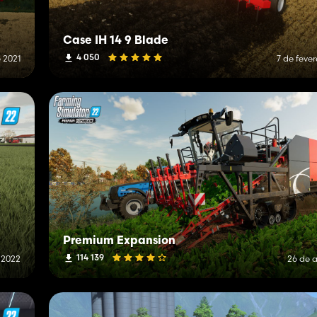
Case IH 14 9 Blade
4 050
 2021
7 de fever
Premium Expansion
114 139
 2022
26 de a