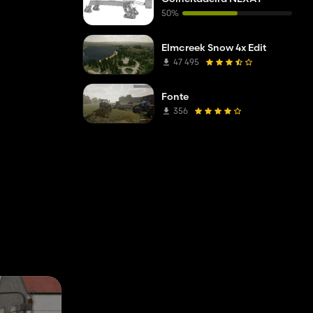
50%
Elmcreek Snow 4x Edit
47 495
Fonte
356