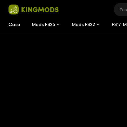
Casa
Mods FS25
Mods FS22
FS
17
M