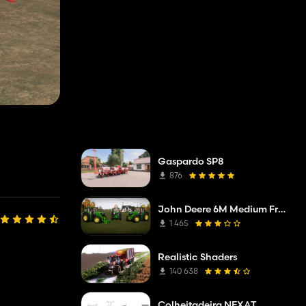
Gaspardo SP8
876
John Deere 6M Medium Frame 2020
1 465
Realistic Shaders
140 638
Colheitadeira NEXAT