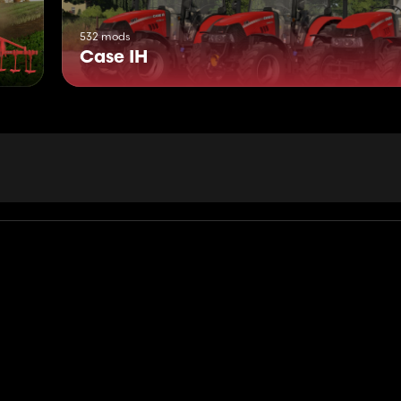
532 mods
Case IH