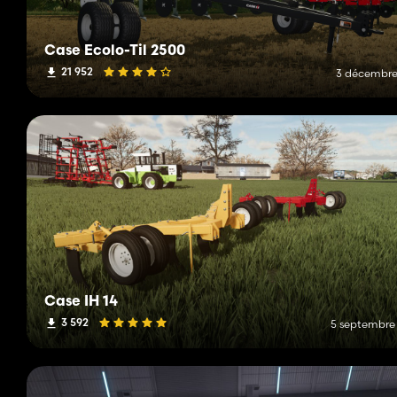
Case Ecolo-Til 2500
21 952
3 décembre
Case IH 14
3 592
5 septembre