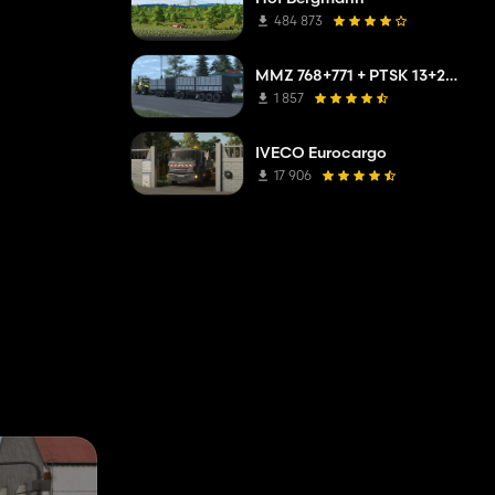
484 873
MMZ 768+771 + PTSK 13+20 Pack
1 857
IVECO Eurocargo
17 906