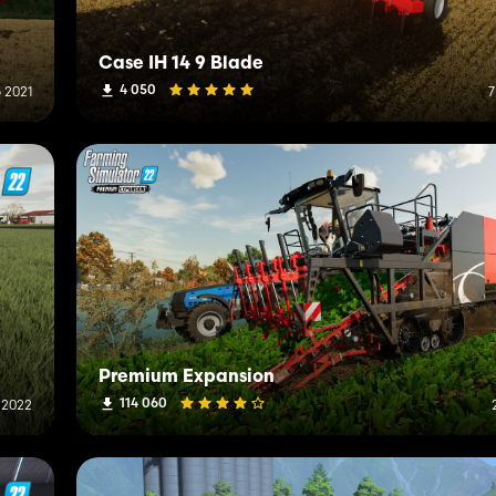
Case IH 14 9 Blade
4 050
 2021
7
Premium Expansion
114 060
 2022