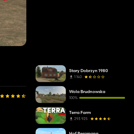
Stary Dobrzyn 1980
1 140
Wola Brudnowska
100%
Terra Farm
293 925
Hof Bergmann