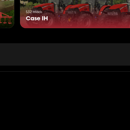
532 mods
Case IH