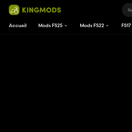
Accueil
Mods FS25
Mods FS22
FS
17