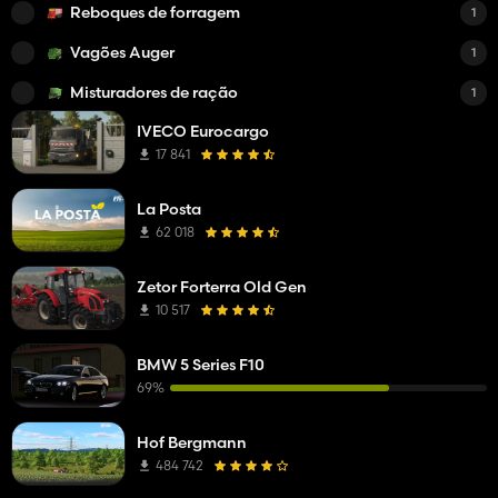
Reboques de forragem
1
Vagões Auger
1
Misturadores de ração
1
IVECO Eurocargo
17 841
La Posta
62 018
Zetor Forterra Old Gen
10 517
BMW 5 Series F10
69%
Hof Bergmann
484 742