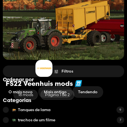
Filtros
Ordenar por
FS22 Veenhuis mods
O mais novo
Mais antigo
Tendendo
18 mods
Página 1 de 2
Categorias
Tanques de lama
9
trechos de um filme
7