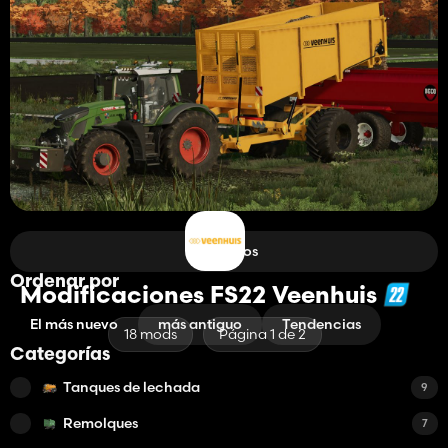
Filtros
Ordenar por
Modificaciones FS22 Veenhuis
El más nuevo
más antiguo
Tendencias
18 mods
Página 1 de 2
Categorías
Tanques de lechada
9
Remolques
7