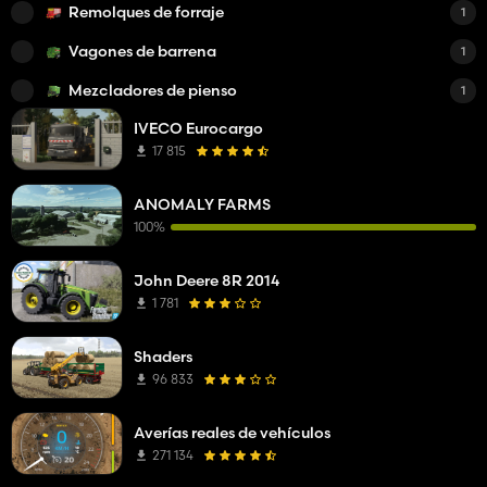
Remolques de forraje
1
Vagones de barrena
1
Mezcladores de pienso
1
IVECO Eurocargo
17 815
ANOMALY FARMS
100%
John Deere 8R 2014
1 781
Shaders
96 833
Averías reales de vehículos
271 134