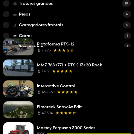
Tratores grandes
10
Pesos
4
Carregadores frontais
4
Carros
1
Plataforma PTS-12
Semeadores
1
7 223
i3D
1
MMZ 768+771 + PTSK 13+20 Pack
Distribuidores de fertilizantes
1
1 612
Ceifeiras-debulhadoras
1
Interactive Control
453 391
Elmcreek Snow 4x Edit
47 304
Massey Ferguson 3000 Series
100%