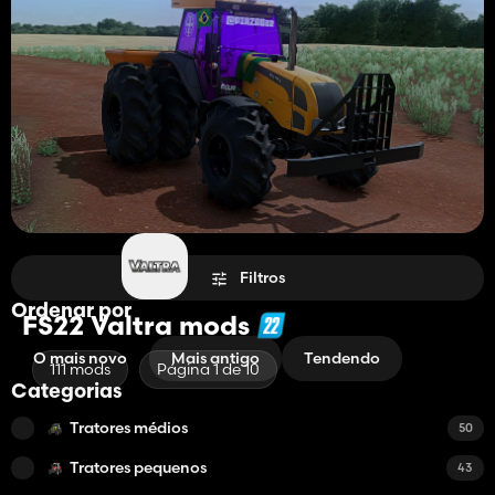
Filtros
Ordenar por
FS22 Valtra mods
O mais novo
Mais antigo
Tendendo
111 mods
Página 1 de 10
Categorias
Tratores médios
50
Tratores pequenos
43