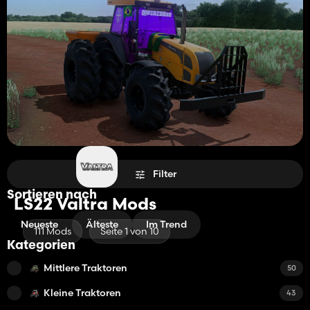
Filter
Sortieren nach
LS22 Valtra Mods
Neueste
Älteste
Im Trend
111 Mods
Seite 1 von 10
Kategorien
Mittlere Traktoren
50
Kleine Traktoren
43