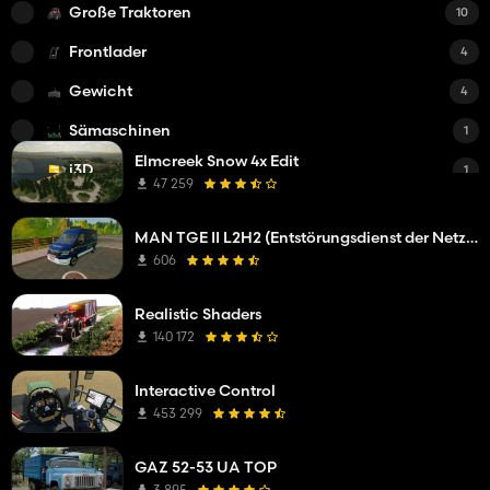
Große Traktoren
10
Frontlader
4
Gewicht
4
Sämaschinen
1
Elmcreek Snow 4x Edit
i3D
1
47 259
Düngetechnik
1
MAN TGE II L2H2 (Entstörungsdienst der Netzgesellsc)
Schnitter
1
606
Autos
1
Realistic Shaders
140 172
Interactive Control
453 299
GAZ 52-53 UA TOP
3 895