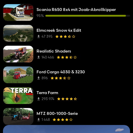
Scania R650 8x4 mit Joab-Abrollkipper
95%
Elmcreek Snow 4x Edit
47 395
Realistic Shaders
140 466
Ford Cargo 4030 & 3230
896
Terra Farm
293 974
MTZ 800-1000-Serie
1 448