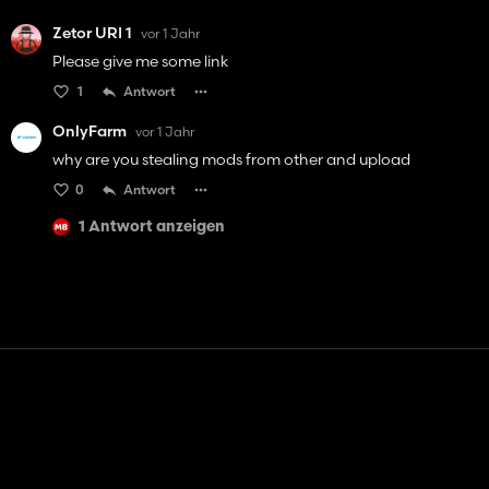
Zetor URI 1
vor 1 Jahr
Please give me some link
1
Antwort
OnlyFarm
vor 1 Jahr
why are you stealing mods from other and upload
0
Antwort
1 Antwort anzeigen
Kontakt
Hilfe