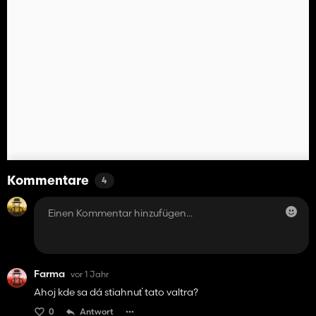
Kommentare
4
Farma
vor 1 Jahr
Ahoj kde sa dá stiahnuť tato valtra?
0
Antwort