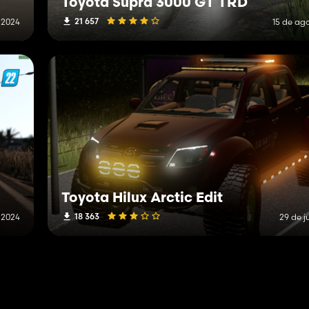
Toyota Supra 3000 GT TRD
21 657
 2024
15 de ag
Toyota Hilux Arctic Edit
18 363
 2024
29 de j