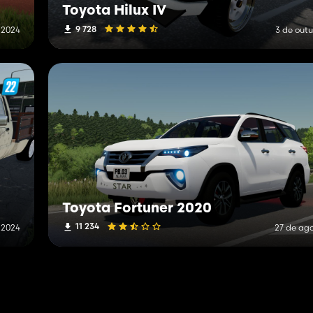
Toyota Hilux IV
9 728
 2024
3 de out
Toyota Fortuner 2020
11 234
 2024
27 de ag