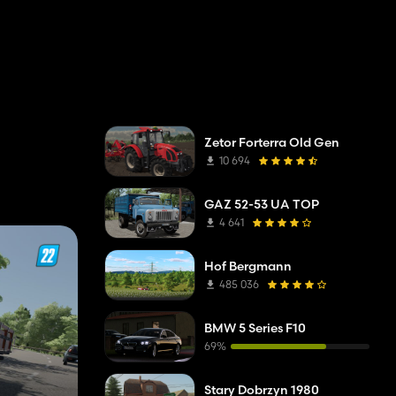
Zetor Forterra Old Gen
10 694
GAZ 52-53 UA TOP
4 641
Hof Bergmann
485 036
BMW 5 Series F10
69%
Stary Dobrzyn 1980