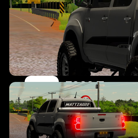
FS22 Toyot
51 mods
Página 1 de 5