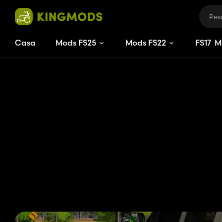
Casa
Mods FS25
Mods FS22
FS
17
M