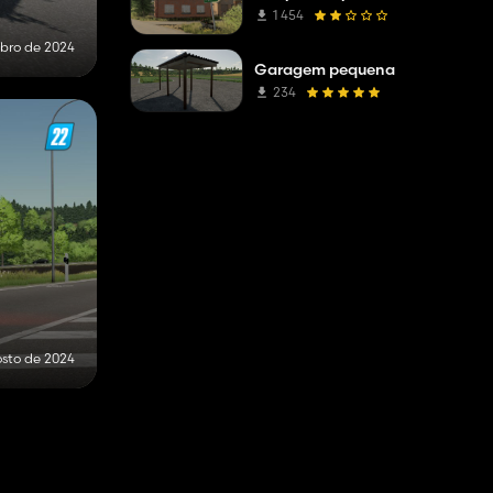
1 454
ubro de 2024
Garagem pequena
234
osto de 2024