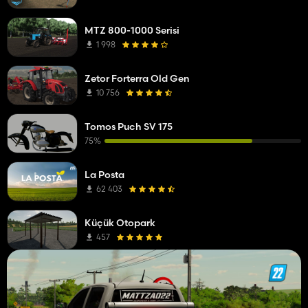
MTZ 800-1000 Serisi
1 998
Zetor Forterra Old Gen
10 756
Tomos Puch SV 175
75%
La Posta
62 403
Küçük Otopark
457