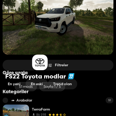
Filtreler
Göre sırala
FS22 Toyota modlar
En yeni
En eski
Trend olan
51 mods
Sayfa 1 / 5
Kategoriler
Arabalar
51
TerraFarm
86 598