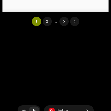
1
2
...
5
Temas etmek
Yardım
Hizmet Şartları
Gizlilik Politikası
Çerezleri yönet
Türkçe